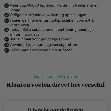
check_circle
Meer dan 50.000 tevreden klanten in Nederland en
België
check_circle
Veilige en effectieve whitening oplossingen
check_circle
Samenwerking met tandartspraktijken voor extra
vertrouwen
check_circle
Persoonlijke service en ondersteuning tijdens je
whitening traject
check_circle
Het is ideaal voor gevoelige tanden
check_circle
Verwijdert rook aanslag van sigaretten
check_circle
Betaalbare professionele resultaten
WAT KLANTEN ZEGGEN
Klanten voelen direct het verschil
Klantbeoordelingen