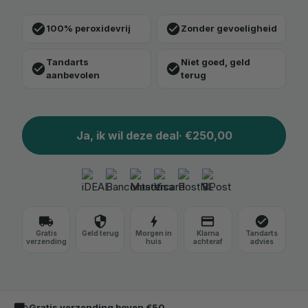
check_circle
check_circle
100% peroxidevrij
Zonder gevoeligheid
Tandarts
Niet goed, geld
check_circle
check_circle
aanbevolen
terug
Ja, ik wil deze deal
·
€250,00
local_shipping
security
bolt
credit_card
check_circle
Gratis
Geld terug
Morgen in
Klarna
Tandarts
verzending
huis
achteraf
advies
local_shipping
Gratis verzending boven €50