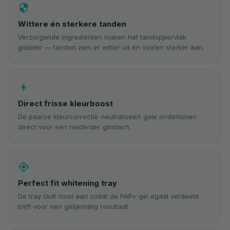
security
Wittere én sterkere tanden
Verzorgende ingrediënten maken het tandoppervlak
gladder — tanden zien er witter uit én voelen sterker aan.
bolt
Direct frisse kleurboost
De paarse kleurcorrectie neutraliseert gele ondertonen
direct voor een helderder glimlach.
gps_fixed
Perfect fit whitening tray
De tray sluit mooi aan zodat de PAP+ gel egaal verdeeld
blijft voor een gelijkmatig resultaat.