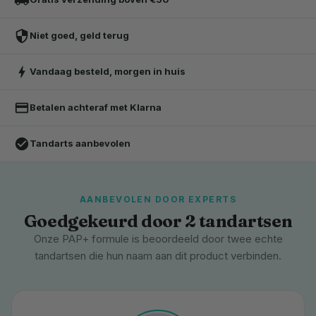
security
Niet goed, geld terug
bolt
Vandaag besteld, morgen in huis
credit_card
Betalen achteraf met Klarna
check_circle
Tandarts aanbevolen
AANBEVOLEN DOOR EXPERTS
Goedgekeurd door 2 tandartsen
Onze PAP+ formule is beoordeeld door twee echte
tandartsen die hun naam aan dit product verbinden.