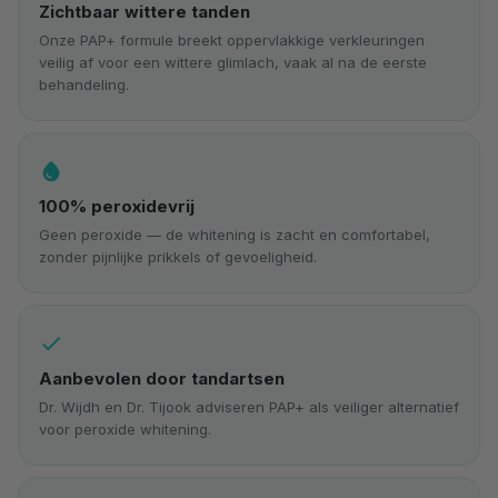
Zichtbaar wittere tanden
Onze PAP+ formule breekt oppervlakkige verkleuringen
veilig af voor een wittere glimlach, vaak al na de eerste
behandeling.
water_drop
100% peroxidevrij
Geen peroxide — de whitening is zacht en comfortabel,
zonder pijnlijke prikkels of gevoeligheid.
check
Aanbevolen door tandartsen
Dr. Wijdh en Dr. Tijook adviseren PAP+ als veiliger alternatief
voor peroxide whitening.