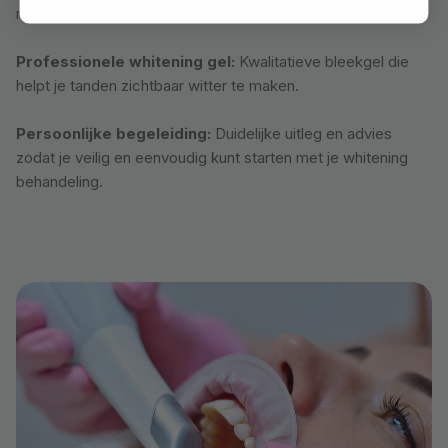
resultaat.
Professionele whitening gel:
Kwalitatieve bleekgel die
helpt je tanden zichtbaar witter te maken.
Persoonlijke begeleiding:
Duidelijke uitleg en advies
zodat je veilig en eenvoudig kunt starten met je whitening
behandeling.